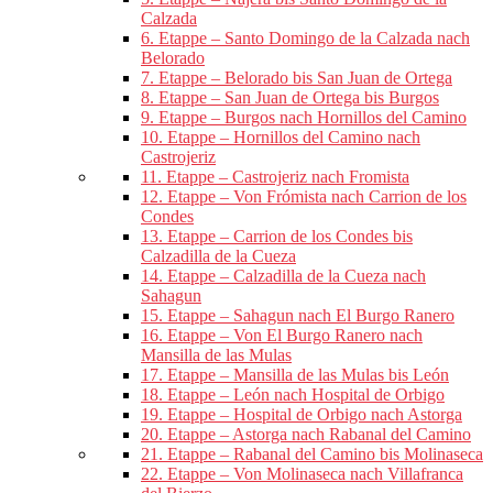
Calzada
6. Etappe – Santo Domingo de la Calzada nach
Belorado
7. Etappe – Belorado bis San Juan de Ortega
8. Etappe – San Juan de Ortega bis Burgos
9. Etappe – Burgos nach Hornillos del Camino
10. Etappe – Hornillos del Camino nach
Castrojeriz
11. Etappe – Castrojeriz nach Fromista
12. Etappe – Von Frómista nach Carrion de los
Condes
13. Etappe – Carrion de los Condes bis
Calzadilla de la Cueza
14. Etappe – Calzadilla de la Cueza nach
Sahagun
15. Etappe – Sahagun nach El Burgo Ranero
16. Etappe – Von El Burgo Ranero nach
Mansilla de las Mulas
17. Etappe – Mansilla de las Mulas bis León
18. Etappe – León nach Hospital de Orbigo
19. Etappe – Hospital de Orbigo nach Astorga
20. Etappe – Astorga nach Rabanal del Camino
21. Etappe – Rabanal del Camino bis Molinaseca
22. Etappe – Von Molinaseca nach Villafranca