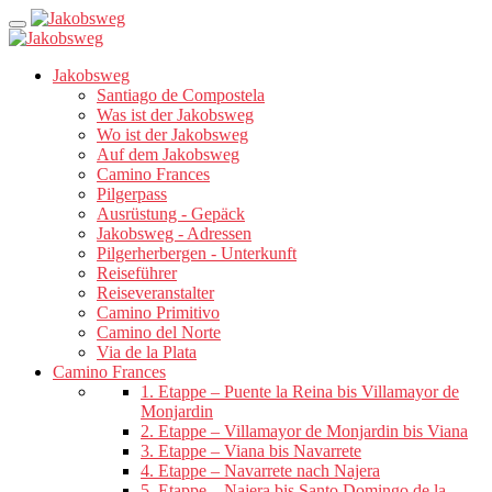
Jakobsweg
Santiago de Compostela
Was ist der Jakobsweg
Wo ist der Jakobsweg
Auf dem Jakobsweg
Camino Frances
Pilgerpass
Ausrüstung - Gepäck
Jakobsweg - Adressen
Pilgerherbergen - Unterkunft
Reiseführer
Reiseveranstalter
Camino Primitivo
Camino del Norte
Via de la Plata
Camino Frances
1. Etappe – Puente la Reina bis Villamayor de
Monjardin
2. Etappe – Villamayor de Monjardin bis Viana
3. Etappe – Viana bis Navarrete
4. Etappe – Navarrete nach Najera
5. Etappe – Najera bis Santo Domingo de la