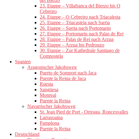
del Bierzo
23. Etappe – Villafranca del Bierzo bis O
Cebreiro
24. Etappe – O Cebreiro nach Triacalesta
25. Etappe – Triacastela nach Sarria
26. Etappe – Sarria nach Portomarin
27. Etappe – Portomarin nach Palas de Rei
28. Etappe – Palas de Rei nach Arzua
29. Etappe – Arzua bis Pedrouzo
30. Etappe – Zur Kathedrale Santiago de
Compostela
Spanien
Aragonischer Jakobsweg
Puerto de Somport nach Jaca
Puente la Reina de Jaca
Ruesta
Sangüesa
Monreal
Puente la Reina
Navarrischer Jakobsweg
St. Jean Pied de Port - Orreaga, Roncesvalles
Larrasoaina
Pamplona
Puente la Reina
Deutschland