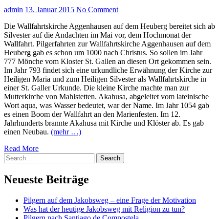
admin
13. Januar 2015
No Comment
Die Wallfahrtskirche Aggenhausen auf dem Heuberg bereitet sich ab
Silvester auf die Andachten im Mai vor, dem Hochmonat der
Wallfahrt. Pilgerfahrten zur Wallfahrtskirche Aggenhausen auf dem
Heuberg gab es schon um 1000 nach Christus. So sollen im Jahr
777 Mönche vom Kloster St. Gallen an diesen Ort gekommen sein.
Im Jahr 793 findet sich eine urkundliche Erwähnung der Kirche zur
Heiligen Maria und zum Heiligen Silvester als Wallfahrtskirche in
einer St. Galler Urkunde. Die kleine Kirche machte man zur
Mutterkirche von Mahlstetten. Akahusa, abgeleitet vom lateinische
Wort aqua, was Wasser bedeutet, war der Name. Im Jahr 1054 gab
es einen Boom der Wallfahrt an den Marienfesten. Im 12.
Jahrhunderts brannte Akahusa mit Kirche und Klöster ab. Es gab
einen Neubau.
(mehr …)
Read More
Search
Search
for:
Neueste Beiträge
Pilgern auf dem Jakobsweg – eine Frage der Motivation
Was hat der heutige Jakobsweg mit Religion zu tun?
Pilgern nach Santiago de Compostela