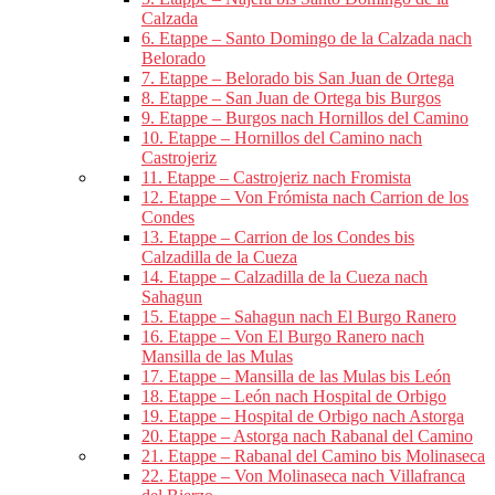
Calzada
6. Etappe – Santo Domingo de la Calzada nach
Belorado
7. Etappe – Belorado bis San Juan de Ortega
8. Etappe – San Juan de Ortega bis Burgos
9. Etappe – Burgos nach Hornillos del Camino
10. Etappe – Hornillos del Camino nach
Castrojeriz
11. Etappe – Castrojeriz nach Fromista
12. Etappe – Von Frómista nach Carrion de los
Condes
13. Etappe – Carrion de los Condes bis
Calzadilla de la Cueza
14. Etappe – Calzadilla de la Cueza nach
Sahagun
15. Etappe – Sahagun nach El Burgo Ranero
16. Etappe – Von El Burgo Ranero nach
Mansilla de las Mulas
17. Etappe – Mansilla de las Mulas bis León
18. Etappe – León nach Hospital de Orbigo
19. Etappe – Hospital de Orbigo nach Astorga
20. Etappe – Astorga nach Rabanal del Camino
21. Etappe – Rabanal del Camino bis Molinaseca
22. Etappe – Von Molinaseca nach Villafranca