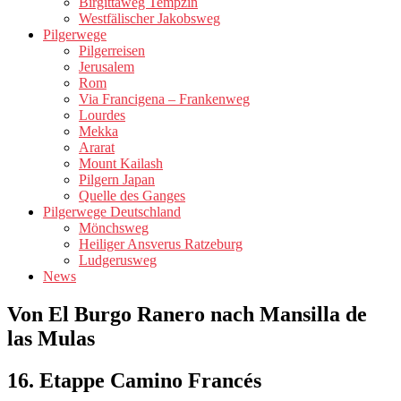
Birgittaweg Tempzin
Westfälischer Jakobsweg
Pilgerwege
Pilgerreisen
Jerusalem
Rom
Via Francigena – Frankenweg
Lourdes
Mekka
Ararat
Mount Kailash
Pilgern Japan
Quelle des Ganges
Pilgerwege Deutschland
Mönchsweg
Heiliger Ansverus Ratzeburg
Ludgerusweg
News
Von El Burgo Ranero nach Mansilla de
las Mulas
16. Etappe Camino Francés