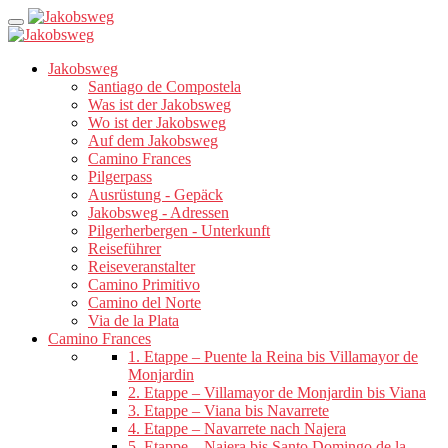
Jakobsweg
Santiago de Compostela
Was ist der Jakobsweg
Wo ist der Jakobsweg
Auf dem Jakobsweg
Camino Frances
Pilgerpass
Ausrüstung - Gepäck
Jakobsweg - Adressen
Pilgerherbergen - Unterkunft
Reiseführer
Reiseveranstalter
Camino Primitivo
Camino del Norte
Via de la Plata
Camino Frances
1. Etappe – Puente la Reina bis Villamayor de
Monjardin
2. Etappe – Villamayor de Monjardin bis Viana
3. Etappe – Viana bis Navarrete
4. Etappe – Navarrete nach Najera
5. Etappe – Najera bis Santo Domingo de la