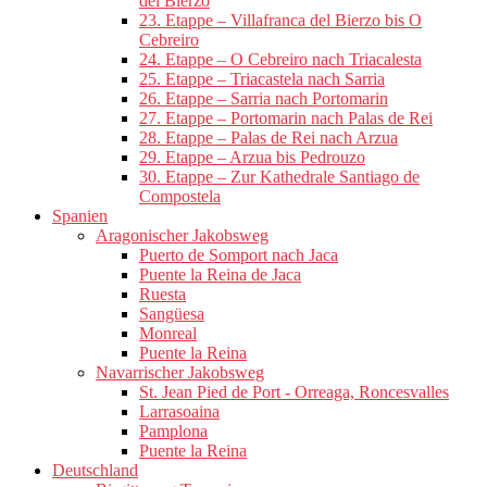
del Bierzo
23. Etappe – Villafranca del Bierzo bis O
Cebreiro
24. Etappe – O Cebreiro nach Triacalesta
25. Etappe – Triacastela nach Sarria
26. Etappe – Sarria nach Portomarin
27. Etappe – Portomarin nach Palas de Rei
28. Etappe – Palas de Rei nach Arzua
29. Etappe – Arzua bis Pedrouzo
30. Etappe – Zur Kathedrale Santiago de
Compostela
Spanien
Aragonischer Jakobsweg
Puerto de Somport nach Jaca
Puente la Reina de Jaca
Ruesta
Sangüesa
Monreal
Puente la Reina
Navarrischer Jakobsweg
St. Jean Pied de Port - Orreaga, Roncesvalles
Larrasoaina
Pamplona
Puente la Reina
Deutschland