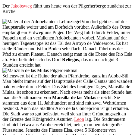
Der
Jakobsweg
führt uns heute von der Pilgerherberge zunächst zur
Kirche.
Von dort geht es auf der
Hauptstraße weiter und am Dorfteich vorüber. Außerhalb des Ortes
empfängt ein Erdweg uns Pilger. Der Weg führt durch Felder, unter
Pappeln und an verfallenen Adobebauten vorbei. Markant auf der
heutigen Tagesetappe ist das Tal des Arroyo de Valdearcos. Es hat
steile Ränder und ist im Boden sehr flach. Danach führt uns der
Pfad zu einem Plateau. Danach steigt man in die Ebene des Rio Esla
ab. Hier befindet sich das Dorf
Reliegos
, das man nach gut 3
Stunden erreicht hat.
Sehenswert ist die Ruine der alten Pfarrkirche, ganz im Adobe-Stil.
Man bleibt immer auf der Hauptstraße der Calle Cantas und wandert
bald wieder durch Felder. Das Ziel des heutigen Tages, Mansilla de
Mulas, ist schon zu erkennen. Nach etwas mehr als einer Stunde hat
man die Stadtmauern von
Mansilla de las Mulas
erreicht. Sie
stammen aus dem 11. Jahrhundert und sind mit zwei Wehrtürmen
bestückt. Auch das Stadttor Arco de la Concepcion ist gut erhalten.
Die Stadt war so gut befestigt, weil sie zu ihrer Gründungszeit an
der Grenze des Königreichs Asturien-
Leon
lag. Die Stadtmauern
sind nicht etwa aus Adobe erreichtet, nein, man benutzte große
Flusssteine. Jenseits des Flusses Elsa, etwa 5 Kilometer von