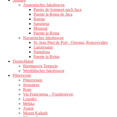
Spanien
Aragonischer Jakobsweg
Puerto de Somport nach Jaca
Puente la Reina de Jaca
Ruesta
Sangüesa
Monreal
Puente la Reina
Navarrischer Jakobsweg
St. Jean Pied de Port - Orreaga, Roncesvalles
Larrasoaina
Pamplona
Puente la Reina
Deutschland
Birgittaweg Tempzin
Westfälischer Jakobsweg
Pilgerwege
Pilgerreisen
Jerusalem
Rom
Via Francigena – Frankenweg
Lourdes
Mekka
Ararat
Mount Kailash