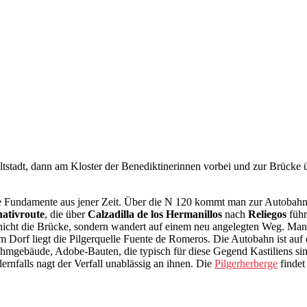
ltstadt, dann am Kloster der Benediktinerinnen vorbei und zur Brücke 
die Fundamente aus jener Zeit. Über die N 120 kommt man zur Autobahn
nativroute
, die über
Calzadilla de los Hermanillos
nach
Reliegos
führ
 nicht die Brücke, sondern wandert auf einem neu angelegten Weg. Man 
 Dorf liegt die Pilgerquelle Fuente de Romeros. Die Autobahn ist auf 
ehmgebäude, Adobe-Bauten, die typisch für diese Gegend Kastiliens sin
nfalls nagt der Verfall unablässig an ihnen. Die
Pilgerherberge
findet