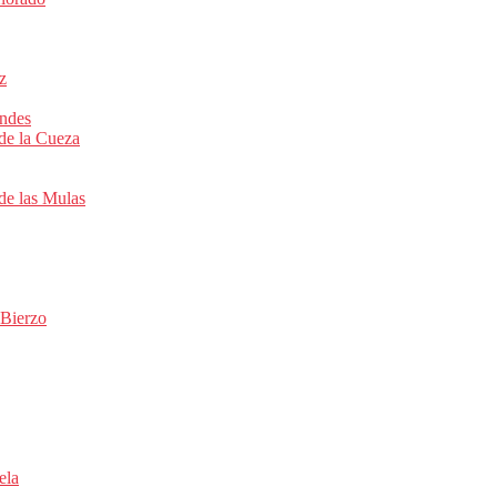
z
ondes
 de la Cueza
de las Mulas
 Bierzo
ela