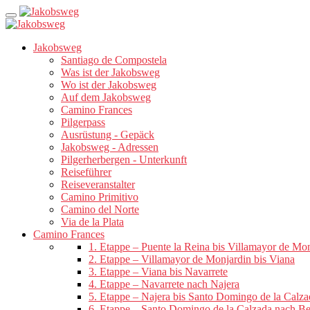
Jakobsweg
Santiago de Compostela
Was ist der Jakobsweg
Wo ist der Jakobsweg
Auf dem Jakobsweg
Camino Frances
Pilgerpass
Ausrüstung - Gepäck
Jakobsweg - Adressen
Pilgerherbergen - Unterkunft
Reiseführer
Reiseveranstalter
Camino Primitivo
Camino del Norte
Via de la Plata
Camino Frances
1. Etappe – Puente la Reina bis Villamayor de Mo
2. Etappe – Villamayor de Monjardin bis Viana
3. Etappe – Viana bis Navarrete
4. Etappe – Navarrete nach Najera
5. Etappe – Najera bis Santo Domingo de la Calza
6. Etappe – Santo Domingo de la Calzada nach B