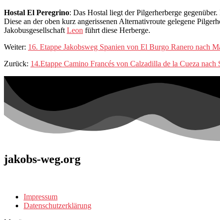
Hostal El Peregrino
: Das Hostal liegt der Pilgerherberge gegenüber
Diese an der oben kurz angerissenen Alternativroute gelegene Pilgerh
Jakobusgesellschaft
Leon
führt diese Herberge.
Weiter:
16. Etappe Jakobsweg Spanien von El Burgo Ranero nach Man
Zurück:
14.Etappe Camino Francés von Calzadilla de la Cueza nach
jakobs-weg.org
Impressum
Datenschutzerklärung