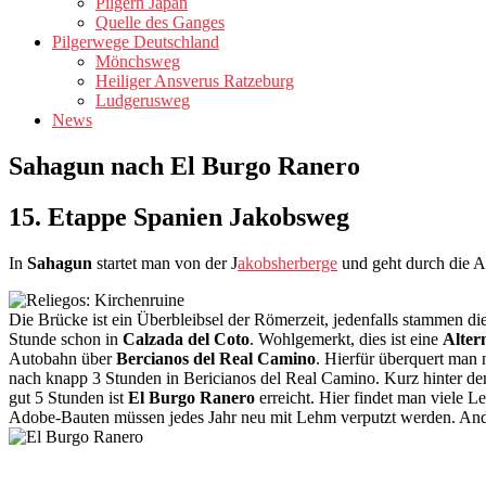
Pilgern Japan
Quelle des Ganges
Pilgerwege Deutschland
Mönchsweg
Heiliger Ansverus Ratzeburg
Ludgerusweg
News
Sahagun nach El Burgo Ranero
15. Etappe Spanien Jakobsweg
In
Sahagun
startet man von der J
akobsherberge
und geht durch die A
Die Brücke ist ein Überbleibsel der Römerzeit, jedenfalls stammen 
Stunde schon in
Calzada del Coto
. Wohlgemerkt, dies ist eine
Alter
Autobahn über
Bercianos del Real Camino
. Hierfür überquert man
nach knapp 3 Stunden in Bericianos del Real Camino. Kurz hinter dem
gut 5 Stunden ist
El Burgo Ranero
erreicht. Hier findet man viele L
Adobe-Bauten müssen jedes Jahr neu mit Lehm verputzt werden. Ander