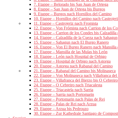
7. Etappe – Belorado bis San Juan de Ortega
8. Etappe – San Juan de Ortega bis Burgos
9. Etappe – Burgos nach Hornillos del Camino
10. Etappe – Hornillos del Camino nach Castrojeri
11. Etappe – Castrojeriz nach Fromista
12. Etappe – Von Frómista nach Carrion de los C
13. Etappe – Carrion de los Condes bis Calzadilla
14. Etappe – Calzadilla de la Cueza nach Sahagun
15. Etappe – Sahagun nach El Burgo Ranero
16. Etappe – Von El Burgo Ranero nach Mansilla 
17. Etappe – Mansilla de las Mulas bis León
18. Etappe – León nach Hospital de Orbigo
19. Etappe – Hospital de Orbigo nach Astorga
20. Etappe – Astorga nach Rabanal del Camino
21. Etappe – Rabanal del Camino bis Molinaseca
22. Etappe – Von Molinaseca nach Villafranca del
23. Etappe – Villafranca del Bierzo bis O Cebreiro
24. Etappe – O Cebreiro nach Triacalesta
25. Etappe – Triacastela nach Sarria
26. Etappe – Sarria nach Portomarin
27. Etappe – Portomarin nach Palas de Rei
28. Etappe – Palas de Rei nach Arzua
29. Etappe – Arzua bis Pedrouzo
30. Etappe – Zur Kathedrale Santiago de Compost