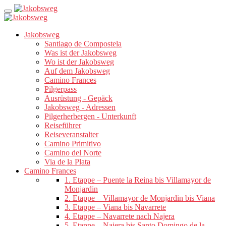
Jakobsweg
Santiago de Compostela
Was ist der Jakobsweg
Wo ist der Jakobsweg
Auf dem Jakobsweg
Camino Frances
Pilgerpass
Ausrüstung - Gepäck
Jakobsweg - Adressen
Pilgerherbergen - Unterkunft
Reiseführer
Reiseveranstalter
Camino Primitivo
Camino del Norte
Via de la Plata
Camino Frances
1. Etappe – Puente la Reina bis Villamayor de
Monjardin
2. Etappe – Villamayor de Monjardin bis Viana
3. Etappe – Viana bis Navarrete
4. Etappe – Navarrete nach Najera
5. Etappe – Najera bis Santo Domingo de la