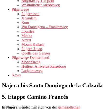
Birgittaweg Tempzin
Westfälischer Jakobsweg
Pilgerwege
Pilgerreisen
Jerusalem
Rom
Via Francigena – Frankenweg
Lourdes
Mekka
Ararat
Mount Kailash
Pilgern Japan
Quelle des Ganges
Pilgerwege Deutschland
Mönchsweg
Heiliger Ansverus Ratzeburg
Ludgerusweg
News
Najera bis Santo Domingo de la Calzada
5. Etappe Camino Francés
In
Najera
wendet man sich von der
gemeindlichen