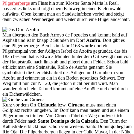
Pilgerherberge
am Fluss hin zum Kloster Santa Maria la Real,
passiert es links und folgt einem Fahrweg in einen Kiefernwald
aufwärts. Oben kommt man an Sandsteinfelsen vorbei und steigt
dann zwischen Weinbergen und weiter durch eine Hügellandschaft.
Man überquert den Bach Arroyo de Pozuelos und kommt bald auf
Asphalt und ist in knapp 2 Stunden im Dorf
Azofra
. Dort gibt es
eine Pilgerherberge. Bereits im Jahr 1168 wurde dort ein
Pilgerhospital von der Adligen Isabel de Azofra gegründet, das bis
1835 bestand hatte. Etwa 3 Minuten hinter dem Ort zweigt man von
der Hauptstraße nach links ab und pilgert durch Felder. Schon bald
erblickt man eine Steinsäule, Rollo de Asofra genannt. Sie
symbolisiert die Gerichtsbarkeit des Adligen und Grunherrn von
Azofra und erinnert an ein in den Boden gesenktes Schwert. Der
Weg führt nun zur N 120, die jedoch nicht berührt wird. Man
wandert durch ein Tal und kommt auf eine Anhöhe und dort durch
ein Eichenwäldchen.
Kurz vor dem Ort
Cirinuela
bzw.
Ciruena
muss man einen
Golfplatz rechts umgehen. Im Dorf kann man rasten und aus einem
Pilgerbrunnen trinken. Von Ciruena führt der Weg nordwestlich
durch Felder nach
Santo Domingo de la Calzada
. Den Turm der
Kathedrale erblickt man schon von weitem. Santo Domingo liegt am
Rio Oja. Die Pilgerherbergen liegen in der Calle Mayor, in der Nähe