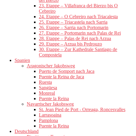
del Bierzo
23. Etappe – Villafranca del Bierzo bis O
Cebreiro
24. Etappe – O Cebreiro nach Triacalesta
25. Etappe – Triacastela nach Sarria
26. Etappe – Sarria nach Portomarin
27. Etappe – Portomarin nach Palas de Rei
28. Etappe – Palas de Rei nach Arzua
29. Etappe – Arzua bis Pedrouzo
30. Etappe – Zur Kathedrale Santiago de
Compostela
Spanien
Aragonischer Jakobsweg
Puerto de Somport nach Jaca
Puente la Reina de Jaca
Ruesta
Sangüesa
Monreal
Puente la Reina
Navarrischer Jakobsweg
St. Jean Pied de Port - Orreaga, Roncesvalles
Larrasoaina
Pamplona
Puente la Reina
Deutschland