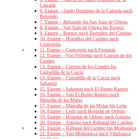
Calzada
6. Etappe – Santo Domingo de la Calzada nach
Belorado
7. Etappe – Belorado bis San Juan de Ortega
8. Etappe – San Juan de Ortega bis Burgos
9. Etappe – Burgos nach Hornillos del Camino
10. Etappe – Hornillos del Camino nach
Castrojeriz
11. Etappe – Castrojeriz nach Fromista
12. Etappe – Von Frómista nach Carrion de los
Condes
13. Etappe – Carrion de los Condes bis
Calzadilla de la Cueza
14. Etappe – Calzadilla de la Cueza nach
Sahagun
15. Etappe – Sahagun nach El Burgo Ranero
16. Etappe – Von El Burgo Ranero nach
Mansilla de las Mulas
17. Etappe – Mansilla de las Mulas bis León
18. Etappe – León nach Hospital de Orbigo
19. Etappe – Hospital de Orbigo nach Astorga
20. Etappe – Astorga nach Rabanal del Camino
21. Etappe – Rabanal del Camino bis Molinaseca
22. Etappe – Von Molinaseca nach Villafranca