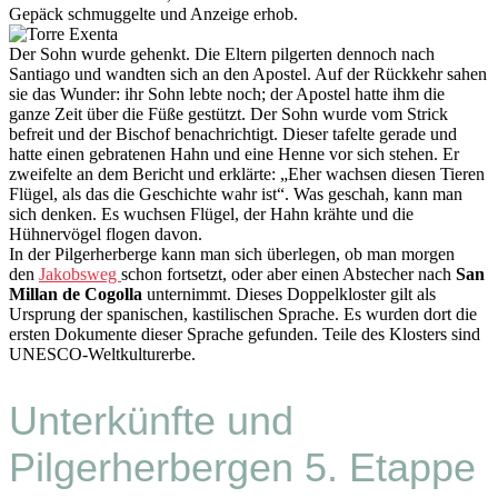
Gepäck schmuggelte und Anzeige erhob.
Der Sohn wurde gehenkt. Die Eltern pilgerten dennoch nach
Santiago und wandten sich an den Apostel. Auf der Rückkehr sahen
sie das Wunder: ihr Sohn lebte noch; der Apostel hatte ihm die
ganze Zeit über die Füße gestützt. Der Sohn wurde vom Strick
befreit und der Bischof benachrichtigt. Dieser tafelte gerade und
hatte einen gebratenen Hahn und eine Henne vor sich stehen. Er
zweifelte an dem Bericht und erklärte: „Eher wachsen diesen Tieren
Flügel, als das die Geschichte wahr ist“. Was geschah, kann man
sich denken. Es wuchsen Flügel, der Hahn krähte und die
Hühnervögel flogen davon.
In der Pilgerherberge kann man sich überlegen, ob man morgen
den
Jakobsweg
schon fortsetzt, oder aber einen Abstecher nach
San
Millan de Cogolla
unternimmt. Dieses Doppelkloster gilt als
Ursprung der spanischen, kastilischen Sprache. Es wurden dort die
ersten Dokumente dieser Sprache gefunden. Teile des Klosters sind
UNESCO-Weltkulturerbe.
Unterkünfte und
Pilgerherbergen 5. Etappe