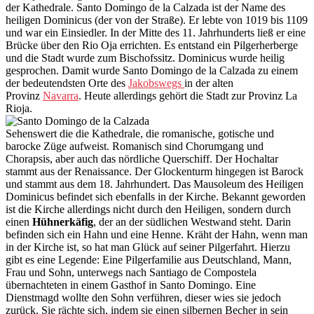
der Kathedrale. Santo Domingo de la Calzada ist der Name des
heiligen Dominicus (der von der Straße). Er lebte von 1019 bis 1109
und war ein Einsiedler. In der Mitte des 11. Jahrhunderts ließ er eine
Brücke über den Rio Oja errichten. Es entstand ein Pilgerherberge
und die Stadt wurde zum Bischofssitz. Dominicus wurde heilig
gesprochen. Damit wurde Santo Domingo de la Calzada zu einem
der bedeutendsten Orte des
Jakobswegs
in der alten
Provinz
Navarra
. Heute allerdings gehört die Stadt zur Provinz La
Rioja.
Sehenswert die die Kathedrale, die romanische, gotische und
barocke Züge aufweist. Romanisch sind Chorumgang und
Chorapsis, aber auch das nördliche Querschiff. Der Hochaltar
stammt aus der Renaissance. Der Glockenturm hingegen ist Barock
und stammt aus dem 18. Jahrhundert. Das Mausoleum des Heiligen
Dominicus befindet sich ebenfalls in der Kirche. Bekannt geworden
ist die Kirche allerdings nicht durch den Heiligen, sondern durch
einen
Hühnerkäfig
, der an der südlichen Westwand steht. Darin
befinden sich ein Hahn und eine Henne. Kräht der Hahn, wenn man
in der Kirche ist, so hat man Glück auf seiner Pilgerfahrt. Hierzu
gibt es eine Legende: Eine Pilgerfamilie aus Deutschland, Mann,
Frau und Sohn, unterwegs nach Santiago de Compostela
übernachteten in einem Gasthof in Santo Domingo. Eine
Dienstmagd wollte den Sohn verführen, dieser wies sie jedoch
zurück. Sie rächte sich, indem sie einen silbernen Becher in sein