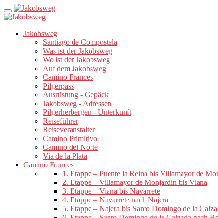
Jakobsweg
Santiago de Compostela
Was ist der Jakobsweg
Wo ist der Jakobsweg
Auf dem Jakobsweg
Camino Frances
Pilgerpass
Ausrüstung - Gepäck
Jakobsweg - Adressen
Pilgerherbergen - Unterkunft
Reiseführer
Reiseveranstalter
Camino Primitivo
Camino del Norte
Via de la Plata
Camino Frances
1. Etappe – Puente la Reina bis Villamayor de Mo
2. Etappe – Villamayor de Monjardin bis Viana
3. Etappe – Viana bis Navarrete
4. Etappe – Navarrete nach Najera
5. Etappe – Najera bis Santo Domingo de la Calza
6. Etappe – Santo Domingo de la Calzada nach B