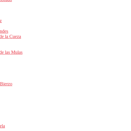
z
ondes
 de la Cueza
de las Mulas
 Bierzo
ela