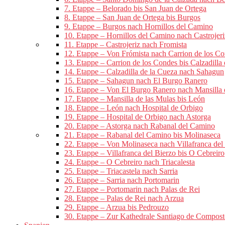
7. Etappe – Belorado bis San Juan de Ortega
8. Etappe – San Juan de Ortega bis Burgos
9. Etappe – Burgos nach Hornillos del Camino
10. Etappe – Hornillos del Camino nach Castrojeri
11. Etappe – Castrojeriz nach Fromista
12. Etappe – Von Frómista nach Carrion de los C
13. Etappe – Carrion de los Condes bis Calzadilla
14. Etappe – Calzadilla de la Cueza nach Sahagun
15. Etappe – Sahagun nach El Burgo Ranero
16. Etappe – Von El Burgo Ranero nach Mansilla 
17. Etappe – Mansilla de las Mulas bis León
18. Etappe – León nach Hospital de Orbigo
19. Etappe – Hospital de Orbigo nach Astorga
20. Etappe – Astorga nach Rabanal del Camino
21. Etappe – Rabanal del Camino bis Molinaseca
22. Etappe – Von Molinaseca nach Villafranca del
23. Etappe – Villafranca del Bierzo bis O Cebreiro
24. Etappe – O Cebreiro nach Triacalesta
25. Etappe – Triacastela nach Sarria
26. Etappe – Sarria nach Portomarin
27. Etappe – Portomarin nach Palas de Rei
28. Etappe – Palas de Rei nach Arzua
29. Etappe – Arzua bis Pedrouzo
30. Etappe – Zur Kathedrale Santiago de Compost