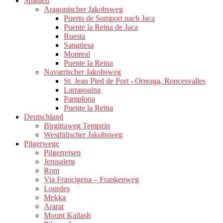
Spanien
Aragonischer Jakobsweg
Puerto de Somport nach Jaca
Puente la Reina de Jaca
Ruesta
Sangüesa
Monreal
Puente la Reina
Navarrischer Jakobsweg
St. Jean Pied de Port - Orreaga, Roncesvalles
Larrasoaina
Pamplona
Puente la Reina
Deutschland
Birgittaweg Tempzin
Westfälischer Jakobsweg
Pilgerwege
Pilgerreisen
Jerusalem
Rom
Via Francigena – Frankenweg
Lourdes
Mekka
Ararat
Mount Kailash