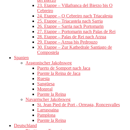
del Bierzo
23. Etappe – Villafranca del Bierzo bis O
Cebreiro
24. Etappe – O Cebreiro nach Triacalesta
25. Etappe – Triacastela nach Sarria
26. Etappe – Sarria nach Portomarin
27. Etappe – Portomarin nach Palas de Rei
28. Etappe – Palas de Rei nach Arzua
29. Etappe – Arzua bis Pedrouzo
30. Etappe – Zur Kathedrale Santiago de
Compostela
Spanien
Aragonischer Jakobsweg
Puerto de Somport nach Jaca
Puente la Reina de Jaca
Ruesta
Sangüesa
Monreal
Puente la Reina
Navarrischer Jakobsweg
St. Jean Pied de Port - Orreaga, Roncesvalles
Larrasoaina
Pamplona
Puente la Reina
Deutschland