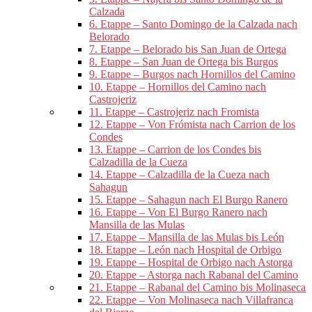
Calzada
6. Etappe – Santo Domingo de la Calzada nach
Belorado
7. Etappe – Belorado bis San Juan de Ortega
8. Etappe – San Juan de Ortega bis Burgos
9. Etappe – Burgos nach Hornillos del Camino
10. Etappe – Hornillos del Camino nach
Castrojeriz
11. Etappe – Castrojeriz nach Fromista
12. Etappe – Von Frómista nach Carrion de los
Condes
13. Etappe – Carrion de los Condes bis
Calzadilla de la Cueza
14. Etappe – Calzadilla de la Cueza nach
Sahagun
15. Etappe – Sahagun nach El Burgo Ranero
16. Etappe – Von El Burgo Ranero nach
Mansilla de las Mulas
17. Etappe – Mansilla de las Mulas bis León
18. Etappe – León nach Hospital de Orbigo
19. Etappe – Hospital de Orbigo nach Astorga
20. Etappe – Astorga nach Rabanal del Camino
21. Etappe – Rabanal del Camino bis Molinaseca
22. Etappe – Von Molinaseca nach Villafranca