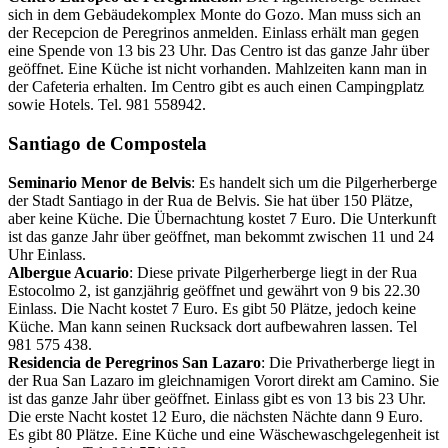
sich in dem Gebäudekomplex Monte do Gozo. Man muss sich an
der Recepcion de Peregrinos anmelden. Einlass erhält man gegen
eine Spende von 13 bis 23 Uhr. Das Centro ist das ganze Jahr über
geöffnet. Eine Küche ist nicht vorhanden. Mahlzeiten kann man in
der Cafeteria erhalten. Im Centro gibt es auch einen Campingplatz
sowie Hotels. Tel. 981 558942.
Santiago de Compostela
Seminario Menor de Belvis
: Es handelt sich um die Pilgerherberge
der Stadt Santiago in der Rua de Belvis. Sie hat über 150 Plätze,
aber keine Küche. Die Übernachtung kostet 7 Euro. Die Unterkunft
ist das ganze Jahr über geöffnet, man bekommt zwischen 11 und 24
Uhr Einlass.
Albergue Acuario
: Diese private Pilgerherberge liegt in der Rua
Estocolmo 2, ist ganzjährig geöffnet und gewährt von 9 bis 22.30
Einlass. Die Nacht kostet 7 Euro. Es gibt 50 Plätze, jedoch keine
Küche. Man kann seinen Rucksack dort aufbewahren lassen. Tel
981 575 438.
Residencia de Peregrinos San Lazaro
: Die Privatherberge liegt in
der Rua San Lazaro im gleichnamigen Vorort direkt am Camino. Sie
ist das ganze Jahr über geöffnet. Einlass gibt es von 13 bis 23 Uhr.
Die erste Nacht kostet 12 Euro, die nächsten Nächte dann 9 Euro.
Es gibt 80 Plätze. Eine Küche und eine Wäschewaschgelegenheit ist