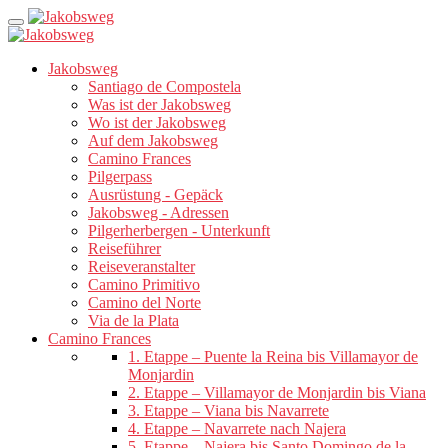
Jakobsweg
Santiago de Compostela
Was ist der Jakobsweg
Wo ist der Jakobsweg
Auf dem Jakobsweg
Camino Frances
Pilgerpass
Ausrüstung - Gepäck
Jakobsweg - Adressen
Pilgerherbergen - Unterkunft
Reiseführer
Reiseveranstalter
Camino Primitivo
Camino del Norte
Via de la Plata
Camino Frances
1. Etappe – Puente la Reina bis Villamayor de
Monjardin
2. Etappe – Villamayor de Monjardin bis Viana
3. Etappe – Viana bis Navarrete
4. Etappe – Navarrete nach Najera
5. Etappe – Najera bis Santo Domingo de la