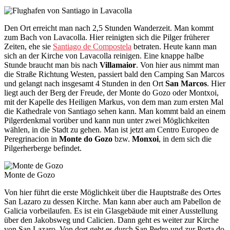
Den Ort erreicht man nach 2,5 Stunden Wanderzeit. Man kommt
zum Bach von Lavacolla. Hier reinigten sich die Pilger früherer
Zeiten, ehe sie
Santiago de Compostela
betraten. Heute kann man
sich an der Kirche von Lavacolla reinigen. Eine knappe halbe
Stunde braucht man bis nach
Villamaior
. Von hier aus nimmt man
die Straße Richtung Westen, passiert bald den Camping San Marcos
und gelangt nach insgesamt 4 Stunden in den Ort
San Marcos
. Hier
liegt auch der Berg der Freude, der Monte do Gozo oder Montxoi,
mit der Kapelle des Heiligen Markus, von dem man zum ersten Mal
die Kathedrale von Santiago sehen kann. Man kommt bald an einem
Pilgerdenkmal vorüber und kann nun unter zwei Möglichkeiten
wählen, in die Stadt zu gehen. Man ist jetzt am Centro Europeo de
Peregrinacion in
Monte do Gozo
bzw.
Monxoi
, in dem sich die
Pilgerherberge befindet.
Monte de Gozo
Von hier führt die erste Möglichkeit über die Hauptstraße des Ortes
San Lazaro zu dessen Kirche. Man kann aber auch am Pabellon de
Galicia vorbeilaufen. Es ist ein Glasgebäude mit einer Ausstellung
über den Jakobsweg und Calicien. Dann geht es weiter zur Kirche
von San Lazaro. Von dort geht es durch San Pedro und zur Porta do