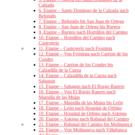
Calzada
6. Etappe – Santo Domingo de la Calzada nach
Belorado
7. Etappe – Belorado bis San Juan de Ortega
8. Etappe – San Juan de Ortega bis Burgos
9. Etappe – Burgos nach Hornillos del Camino
10. Etappe – Hornillos del Camino nach
Castrojeriz
11. Etappe – Castrojeriz nach Fromista
12. Etappe – Von Frómista nach Carrion de los
Condes
13. Etappe – Carrion de los Condes bis
Calzadilla de la Cueza
14. Etappe – Calzadilla de la Cueza nach
Sahagun
15. Etappe – Sahagun nach El Burgo Ranero
16. Etappe – Von El Burgo Ranero nach
Mansilla de las Mulas
17. Etappe – Mansilla de las Mulas bis León
18. Etappe – León nach Hospital de Orbigo
19. Etappe – Hospital de Orbigo nach Astorga
20. Etappe – Astorga nach Rabanal del Camino
21. Etappe – Rabanal del Camino bis Molinaseca
22. Etappe – Von Molinaseca nach Villafranca