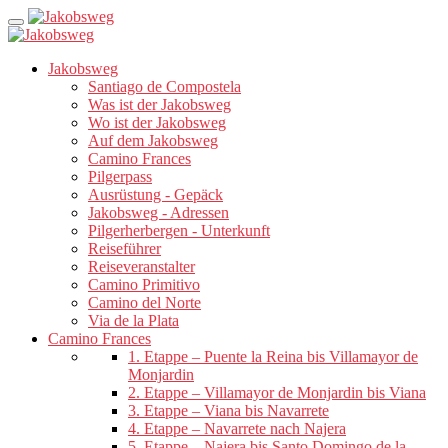
Jakobsweg
Santiago de Compostela
Was ist der Jakobsweg
Wo ist der Jakobsweg
Auf dem Jakobsweg
Camino Frances
Pilgerpass
Ausrüstung - Gepäck
Jakobsweg - Adressen
Pilgerherbergen - Unterkunft
Reiseführer
Reiseveranstalter
Camino Primitivo
Camino del Norte
Via de la Plata
Camino Frances
1. Etappe – Puente la Reina bis Villamayor de
Monjardin
2. Etappe – Villamayor de Monjardin bis Viana
3. Etappe – Viana bis Navarrete
4. Etappe – Navarrete nach Najera
5. Etappe – Najera bis Santo Domingo de la