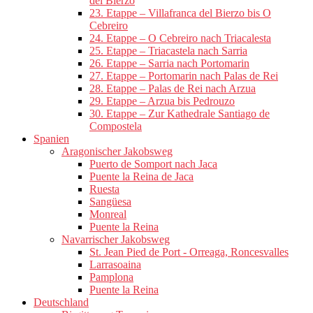
del Bierzo
23. Etappe – Villafranca del Bierzo bis O
Cebreiro
24. Etappe – O Cebreiro nach Triacalesta
25. Etappe – Triacastela nach Sarria
26. Etappe – Sarria nach Portomarin
27. Etappe – Portomarin nach Palas de Rei
28. Etappe – Palas de Rei nach Arzua
29. Etappe – Arzua bis Pedrouzo
30. Etappe – Zur Kathedrale Santiago de
Compostela
Spanien
Aragonischer Jakobsweg
Puerto de Somport nach Jaca
Puente la Reina de Jaca
Ruesta
Sangüesa
Monreal
Puente la Reina
Navarrischer Jakobsweg
St. Jean Pied de Port - Orreaga, Roncesvalles
Larrasoaina
Pamplona
Puente la Reina
Deutschland