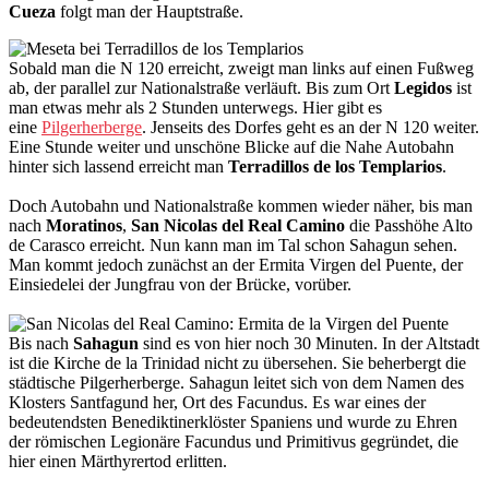
Cueza
folgt man der Hauptstraße.
Sobald man die N 120 erreicht, zweigt man links auf einen Fußweg
ab, der parallel zur Nationalstraße verläuft. Bis zum Ort
Legidos
ist
man etwas mehr als 2 Stunden unterwegs. Hier gibt es
eine
Pilgerherberge
. Jenseits des Dorfes geht es an der N 120 weiter.
Eine Stunde weiter und unschöne Blicke auf die Nahe Autobahn
hinter sich lassend erreicht man
Terradillos de los Templarios
.
Doch Autobahn und Nationalstraße kommen wieder näher, bis man
nach
Moratinos
,
San Nicolas del Real Camino
die Passhöhe Alto
de Carasco erreicht. Nun kann man im Tal schon Sahagun sehen.
Man kommt jedoch zunächst an der Ermita Virgen del Puente, der
Einsiedelei der Jungfrau von der Brücke, vorüber.
Bis nach
Sahagun
sind es von hier noch 30 Minuten. In der Altstadt
ist die Kirche de la Trinidad nicht zu übersehen. Sie beherbergt die
städtische Pilgerherberge. Sahagun leitet sich von dem Namen des
Klosters Santfagund her, Ort des Facundus. Es war eines der
bedeutendsten Benediktinerklöster Spaniens und wurde zu Ehren
der römischen Legionäre Facundus und Primitivus gegründet, die
hier einen Märthyrertod erlitten.