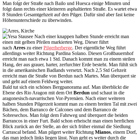
Man folgt der Straße nach Bailo und Huesca einige Minuten und
folgt dann rechts einer kleineren asphaltierten Straße. Es wartet etwa
8 Stunden Gesamtgehzeit auf den Pilger. Dafür sind aber fast keine
Höhenunterschiede zu überwinden.
Nach einer knappen halben Stunde erreicht man
einen mit gelben Pfeilen markierten Weg. Dieser führt
nach
Arres
zu einer
Pilgerherberge
. Der eigentliche Weg führt
allerdings weiter Richtung Pardina Solano. Diesen Großbauernhof
erreicht man nach etwa 1 Std. Danach kommt man zu einem steilen
Hang, der aus grauer, harter, zerfurchter Erde besteht. Man fühlt sich
in die amerikanischen Badlands versetzt. Nach 2,5 Std Gehzeit
erreicht man die Straße von Berdun nach Martes. Man überquert sie
und geht auf einem Feldweg weiter.
Bald tut sich ein schönes Bergpanorama auf. Man überblickt die
Ebene des Rio Aragon mit dem Ort
Berdun
und schaut in die
aragonesisch-navarrischen Vor-Pyrenäen. Nach einer weiteren
halben Stunden Pilgerzeit kommt man zu einem breiten Tal mit zwei
Bächen, dem Barranco de Calcones und dem Barranco de
Sobresechos. Man folgt dem Fahrweg und überquert die beiden
Barrancos in einer Furt. Bald schon erheischt man einen herrlichen
Blick zurück an der Stelle, an der sich früher einmal die Siedlung
Carrascal befand. Man pilgert weiter Richtung
Mianos
, einem Dorf,
das man jedoch links liegen lässt. Nun geht es weiter durch die