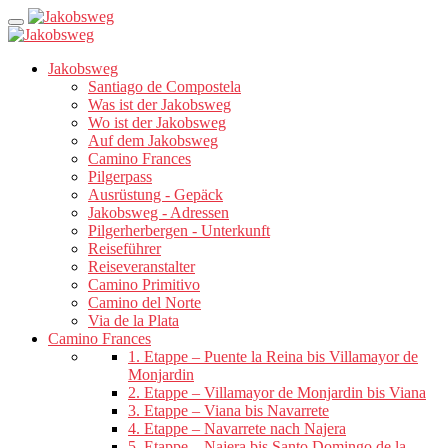
Jakobsweg
Santiago de Compostela
Was ist der Jakobsweg
Wo ist der Jakobsweg
Auf dem Jakobsweg
Camino Frances
Pilgerpass
Ausrüstung - Gepäck
Jakobsweg - Adressen
Pilgerherbergen - Unterkunft
Reiseführer
Reiseveranstalter
Camino Primitivo
Camino del Norte
Via de la Plata
Camino Frances
1. Etappe – Puente la Reina bis Villamayor de
Monjardin
2. Etappe – Villamayor de Monjardin bis Viana
3. Etappe – Viana bis Navarrete
4. Etappe – Navarrete nach Najera
5. Etappe – Najera bis Santo Domingo de la