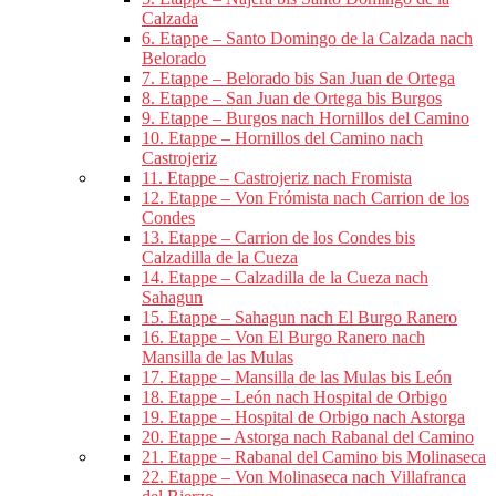
Calzada
6. Etappe – Santo Domingo de la Calzada nach
Belorado
7. Etappe – Belorado bis San Juan de Ortega
8. Etappe – San Juan de Ortega bis Burgos
9. Etappe – Burgos nach Hornillos del Camino
10. Etappe – Hornillos del Camino nach
Castrojeriz
11. Etappe – Castrojeriz nach Fromista
12. Etappe – Von Frómista nach Carrion de los
Condes
13. Etappe – Carrion de los Condes bis
Calzadilla de la Cueza
14. Etappe – Calzadilla de la Cueza nach
Sahagun
15. Etappe – Sahagun nach El Burgo Ranero
16. Etappe – Von El Burgo Ranero nach
Mansilla de las Mulas
17. Etappe – Mansilla de las Mulas bis León
18. Etappe – León nach Hospital de Orbigo
19. Etappe – Hospital de Orbigo nach Astorga
20. Etappe – Astorga nach Rabanal del Camino
21. Etappe – Rabanal del Camino bis Molinaseca
22. Etappe – Von Molinaseca nach Villafranca