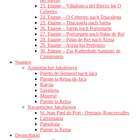
del Bierzo
23. Etappe – Villafranca del Bierzo bis O
Cebreiro
24. Etappe – O Cebreiro nach Triacalesta
25. Etappe – Triacastela nach Sarria
26. Etappe – Sarria nach Portomarin
27. Etappe – Portomarin nach Palas de Rei
28. Etappe – Palas de Rei nach Arzua
29. Etappe – Arzua bis Pedrouzo
30. Etappe – Zur Kathedrale Santiago de
Compostela
Spanien
Aragonischer Jakobsweg
Puerto de Somport nach Jaca
Puente la Reina de Jaca
Ruesta
Sangüesa
Monreal
Puente la Reina
Navarrischer Jakobsweg
St. Jean Pied de Port - Orreaga, Roncesvalles
Larrasoaina
Pamplona
Puente la Reina
Deutschland