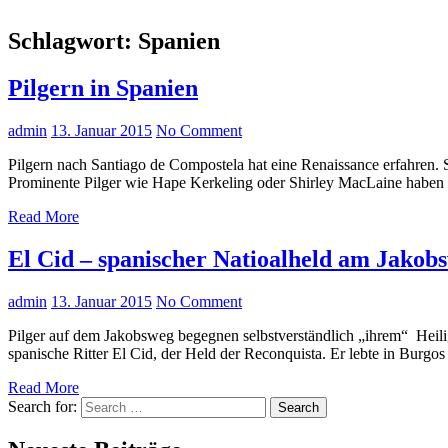
Schlagwort:
Spanien
Pilgern in Spanien
admin
13. Januar 2015
No Comment
Pilgern nach Santiago de Compostela hat eine Renaissance erfahren
Prominente Pilger wie Hape Kerkeling oder Shirley MacLaine haben si
Read More
El Cid – spanischer Natioalheld am Jakob
admin
13. Januar 2015
No Comment
Pilger auf dem Jakobsweg begegnen selbstverständlich „ihrem“ Heilige
spanische Ritter El Cid, der Held der Reconquista. Er lebte in Burg
Read More
Search for:
Search