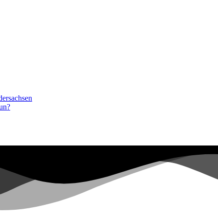
dersachsen
tun?