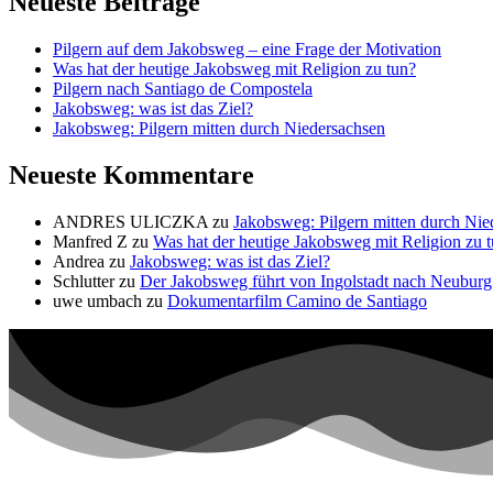
Neueste Beiträge
Pilgern auf dem Jakobsweg – eine Frage der Motivation
Was hat der heutige Jakobsweg mit Religion zu tun?
Pilgern nach Santiago de Compostela
Jakobsweg: was ist das Ziel?
Jakobsweg: Pilgern mitten durch Niedersachsen
Neueste Kommentare
ANDRES ULICZKA
zu
Jakobsweg: Pilgern mitten durch Nie
Manfred Z
zu
Was hat der heutige Jakobsweg mit Religion zu 
Andrea
zu
Jakobsweg: was ist das Ziel?
Schlutter
zu
Der Jakobsweg führt von Ingolstadt nach Neuburg
uwe umbach
zu
Dokumentarfilm Camino de Santiago