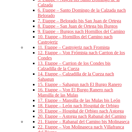
Calzada
6. Etappe – Santo Domingo de la Calzada nach
Belorado
7. Etappe – Belorado bis San Juan de Ortega
8. Etappe – San Juan de Ortega bis Burgos
9. Etappe – Burgos nach Hornillos del Camino
10. Etappe – Hornillos del Camino nach
Castrojeriz
11. Etappe – Castrojeriz nach Fromista
12. Etappe – Von Frómista nach Carrion de los
Condes
13. Etappe – Carrion de los Condes bis
Calzadilla de la Cueza
14. Etappe – Calzadilla de la Cueza nach
Sahagun
15. Etappe – Sahagun nach El Burgo Ranero
16. Etappe – Von El Burgo Ranero nach
Mansilla de las Mulas
17. Etappe – Mansilla de las Mulas bis León
18. Etappe – León nach Hospital de Orbigo
19. Etappe – Hospital de Orbigo nach Astorga
20. Etappe – Astorga nach Rabanal del Camino
21. Etappe – Rabanal del Camino bis Molinaseca
22. Etappe – Von Molinaseca nach Villafranca