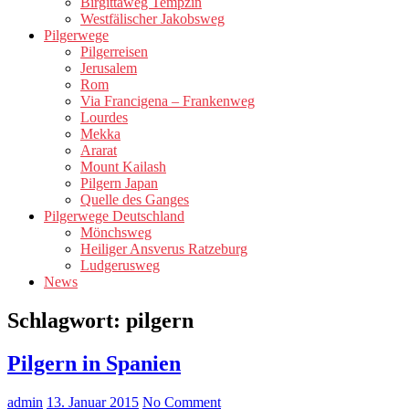
Birgittaweg Tempzin
Westfälischer Jakobsweg
Pilgerwege
Pilgerreisen
Jerusalem
Rom
Via Francigena – Frankenweg
Lourdes
Mekka
Ararat
Mount Kailash
Pilgern Japan
Quelle des Ganges
Pilgerwege Deutschland
Mönchsweg
Heiliger Ansverus Ratzeburg
Ludgerusweg
News
Schlagwort:
pilgern
Pilgern in Spanien
admin
13. Januar 2015
No Comment