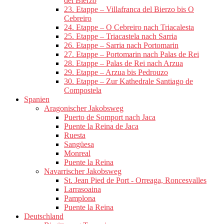
del Bierzo
23. Etappe – Villafranca del Bierzo bis O
Cebreiro
24. Etappe – O Cebreiro nach Triacalesta
25. Etappe – Triacastela nach Sarria
26. Etappe – Sarria nach Portomarin
27. Etappe – Portomarin nach Palas de Rei
28. Etappe – Palas de Rei nach Arzua
29. Etappe – Arzua bis Pedrouzo
30. Etappe – Zur Kathedrale Santiago de
Compostela
Spanien
Aragonischer Jakobsweg
Puerto de Somport nach Jaca
Puente la Reina de Jaca
Ruesta
Sangüesa
Monreal
Puente la Reina
Navarrischer Jakobsweg
St. Jean Pied de Port - Orreaga, Roncesvalles
Larrasoaina
Pamplona
Puente la Reina
Deutschland