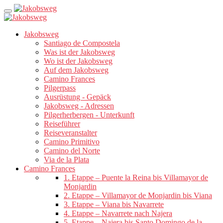
Jakobsweg
Santiago de Compostela
Was ist der Jakobsweg
Wo ist der Jakobsweg
Auf dem Jakobsweg
Camino Frances
Pilgerpass
Ausrüstung - Gepäck
Jakobsweg - Adressen
Pilgerherbergen - Unterkunft
Reiseführer
Reiseveranstalter
Camino Primitivo
Camino del Norte
Via de la Plata
Camino Frances
1. Etappe – Puente la Reina bis Villamayor de
Monjardin
2. Etappe – Villamayor de Monjardin bis Viana
3. Etappe – Viana bis Navarrete
4. Etappe – Navarrete nach Najera
5. Etappe – Najera bis Santo Domingo de la