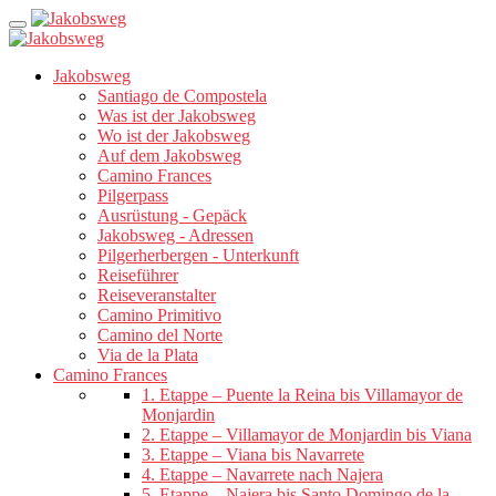
Jakobsweg
Santiago de Compostela
Was ist der Jakobsweg
Wo ist der Jakobsweg
Auf dem Jakobsweg
Camino Frances
Pilgerpass
Ausrüstung - Gepäck
Jakobsweg - Adressen
Pilgerherbergen - Unterkunft
Reiseführer
Reiseveranstalter
Camino Primitivo
Camino del Norte
Via de la Plata
Camino Frances
1. Etappe – Puente la Reina bis Villamayor de
Monjardin
2. Etappe – Villamayor de Monjardin bis Viana
3. Etappe – Viana bis Navarrete
4. Etappe – Navarrete nach Najera
5. Etappe – Najera bis Santo Domingo de la