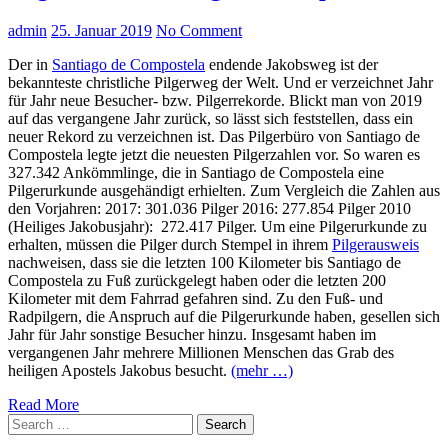
admin
25. Januar 2019
No Comment
Der in
Santiago de Compostela
endende Jakobsweg ist der
bekannteste christliche Pilgerweg der Welt. Und er verzeichnet Jahr
für Jahr neue Besucher- bzw. Pilgerrekorde. Blickt man von 2019
auf das vergangene Jahr zurück, so lässt sich feststellen, dass ein
neuer Rekord zu verzeichnen ist. Das Pilgerbüro von Santiago de
Compostela legte jetzt die neuesten Pilgerzahlen vor. So waren es
327.342 Ankömmlinge, die in Santiago de Compostela eine
Pilgerurkunde ausgehändigt erhielten. Zum Vergleich die Zahlen aus
den Vorjahren: 2017: 301.036 Pilger 2016: 277.854 Pilger 2010
(Heiliges Jakobusjahr): 272.417 Pilger. Um eine Pilgerurkunde zu
erhalten, müssen die Pilger durch Stempel in ihrem
Pilgerausweis
nachweisen, dass sie die letzten 100 Kilometer bis Santiago de
Compostela zu Fuß zurückgelegt haben oder die letzten 200
Kilometer mit dem Fahrrad gefahren sind. Zu den Fuß- und
Radpilgern, die Anspruch auf die Pilgerurkunde haben, gesellen sich
Jahr für Jahr sonstige Besucher hinzu. Insgesamt haben im
vergangenen Jahr mehrere Millionen Menschen das Grab des
heiligen Apostels Jakobus besucht.
(mehr …)
Read More
Search
Search
for: