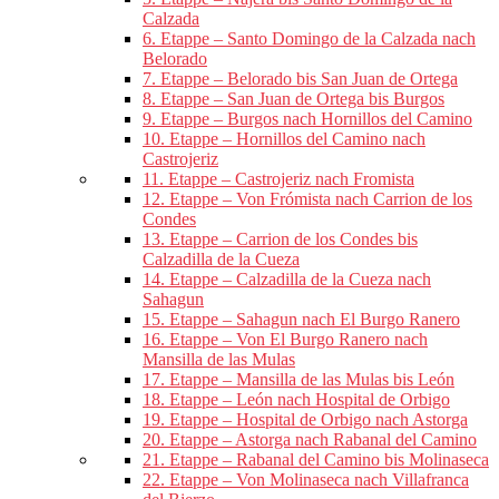
Calzada
6. Etappe – Santo Domingo de la Calzada nach
Belorado
7. Etappe – Belorado bis San Juan de Ortega
8. Etappe – San Juan de Ortega bis Burgos
9. Etappe – Burgos nach Hornillos del Camino
10. Etappe – Hornillos del Camino nach
Castrojeriz
11. Etappe – Castrojeriz nach Fromista
12. Etappe – Von Frómista nach Carrion de los
Condes
13. Etappe – Carrion de los Condes bis
Calzadilla de la Cueza
14. Etappe – Calzadilla de la Cueza nach
Sahagun
15. Etappe – Sahagun nach El Burgo Ranero
16. Etappe – Von El Burgo Ranero nach
Mansilla de las Mulas
17. Etappe – Mansilla de las Mulas bis León
18. Etappe – León nach Hospital de Orbigo
19. Etappe – Hospital de Orbigo nach Astorga
20. Etappe – Astorga nach Rabanal del Camino
21. Etappe – Rabanal del Camino bis Molinaseca
22. Etappe – Von Molinaseca nach Villafranca