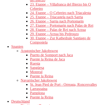
del Bierzo
23. Etappe – Villafranca del Bierzo bis O
Cebreiro
24. Etappe – O Cebreiro nach Triacalesta
25. Etappe – Triacastela nach Sarria
26. Etappe – Sarria nach Portomarin
27. Etappe – Portomarin nach Palas de Rei
28. Etappe – Palas de Rei nach Arzua
29. Etappe – Arzua bis Pedrouzo
30. Etappe – Zur Kathedrale Santiago de
Compostela
Spanien
Aragonischer Jakobsweg
Puerto de Somport nach Jaca
Puente la Reina de Jaca
Ruesta
Sangüesa
Monreal
Puente la Reina
Navarrischer Jakobsweg
St. Jean Pied de Port - Orreaga, Roncesvalles
Larrasoaina
Pamplona
Puente la Reina
Deutschland