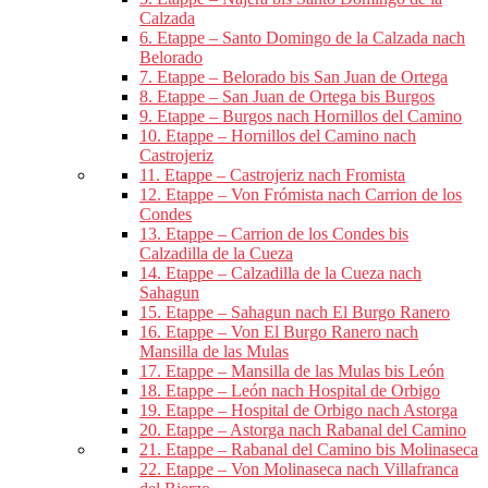
Calzada
6. Etappe – Santo Domingo de la Calzada nach
Belorado
7. Etappe – Belorado bis San Juan de Ortega
8. Etappe – San Juan de Ortega bis Burgos
9. Etappe – Burgos nach Hornillos del Camino
10. Etappe – Hornillos del Camino nach
Castrojeriz
11. Etappe – Castrojeriz nach Fromista
12. Etappe – Von Frómista nach Carrion de los
Condes
13. Etappe – Carrion de los Condes bis
Calzadilla de la Cueza
14. Etappe – Calzadilla de la Cueza nach
Sahagun
15. Etappe – Sahagun nach El Burgo Ranero
16. Etappe – Von El Burgo Ranero nach
Mansilla de las Mulas
17. Etappe – Mansilla de las Mulas bis León
18. Etappe – León nach Hospital de Orbigo
19. Etappe – Hospital de Orbigo nach Astorga
20. Etappe – Astorga nach Rabanal del Camino
21. Etappe – Rabanal del Camino bis Molinaseca
22. Etappe – Von Molinaseca nach Villafranca