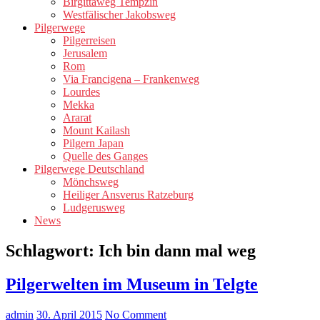
Birgittaweg Tempzin
Westfälischer Jakobsweg
Pilgerwege
Pilgerreisen
Jerusalem
Rom
Via Francigena – Frankenweg
Lourdes
Mekka
Ararat
Mount Kailash
Pilgern Japan
Quelle des Ganges
Pilgerwege Deutschland
Mönchsweg
Heiliger Ansverus Ratzeburg
Ludgerusweg
News
Schlagwort:
Ich bin dann mal weg
Pilgerwelten im Museum in Telgte
admin
30. April 2015
No Comment