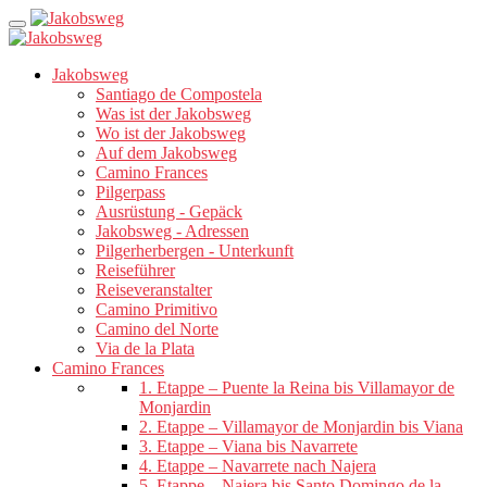
Jakobsweg
Santiago de Compostela
Was ist der Jakobsweg
Wo ist der Jakobsweg
Auf dem Jakobsweg
Camino Frances
Pilgerpass
Ausrüstung - Gepäck
Jakobsweg - Adressen
Pilgerherbergen - Unterkunft
Reiseführer
Reiseveranstalter
Camino Primitivo
Camino del Norte
Via de la Plata
Camino Frances
1. Etappe – Puente la Reina bis Villamayor de
Monjardin
2. Etappe – Villamayor de Monjardin bis Viana
3. Etappe – Viana bis Navarrete
4. Etappe – Navarrete nach Najera
5. Etappe – Najera bis Santo Domingo de la