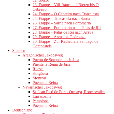
del Bierzo
23. Etappe – Villafranca del Bierzo bis O
Cebreiro
24. Etappe – O Cebreiro nach Triacalesta
25. Etappe – Triacastela nach Sarria
26. Etappe – Sarria nach Portomarin
27. Etappe – Portomarin nach Palas de Rei
28. Etappe – Palas de Rei nach Arzua
29. Etappe – Arzua bis Pedrouzo
30. Etappe – Zur Kathedrale Santiago de
Compostela
Spanien
Aragonischer Jakobsweg
Puerto de Somport nach Jaca
Puente la Reina de Jaca
Ruesta
Sangüesa
Monreal
Puente la Reina
Navarrischer Jakobsweg
St. Jean Pied de Port - Orreaga, Roncesvalles
Larrasoaina
Pamplona
Puente la Reina
Deutschland